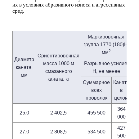
их в условиях абразивного износа и агрессивных
сред.
Маркировочная
группа 1770 (180)Н/
2
мм
Ориентировочная
Диаметр
масса 1000 м
Разрывное усилие,
каната,
смазанного
H, не менее
мм
каната, кг
Суммарное
Каната
всех
в
проволок
целом
364
25,0
2 402,5
455 500
000
427
27,0
2 808,5
534 500
500