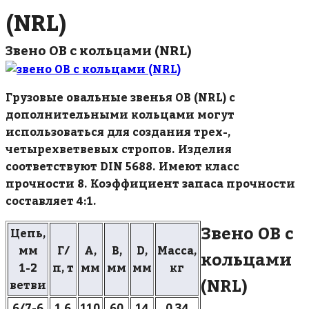
(NRL)
Звено ОВ с кольцами (NRL)
Грузовые овальные звенья ОВ (NRL) с
дополнительными кольцами могут
использоваться для создания трех-,
четырехветвевых стропов. Изделия
соответствуют DIN 5688. Имеют класс
прочности 8. Коэффициент запаса прочности
составляет 4:1.
Звено ОВ с
Цепь,
мм
Г/
A,
B,
D,
Масса,
кольцами
1-2
п, т
мм
мм
мм
кг
(NRL)
ветви
6/7-6
1,6
110
60
14
0,34